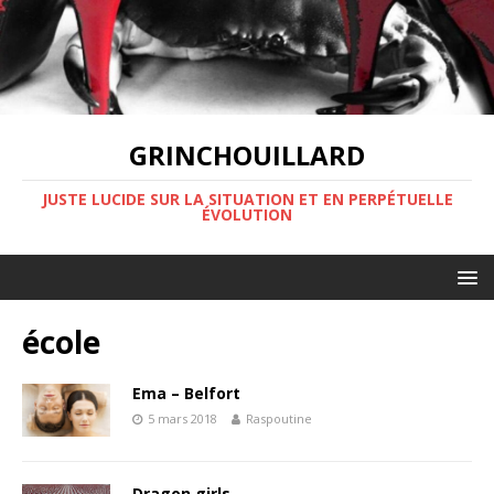
GRINCHOUILLARD
JUSTE LUCIDE SUR LA SITUATION ET EN PERPÉTUELLE
ÉVOLUTION
école
Ema – Belfort
5 mars 2018
Raspoutine
Dragon girls