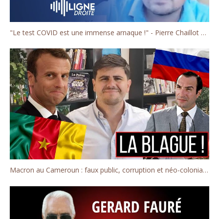
"Le test COVID est une immense arnaque !" - Pierre Chaillot de la chaîne Décoder l'éco
Macron au Cameroun : faux public, corruption et néo-colonialisme