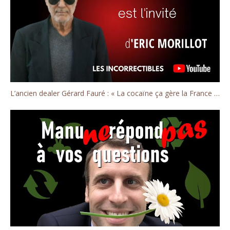
L’ancien dealer Gérard Fauré : « La cocaïne ça gère la France ! »