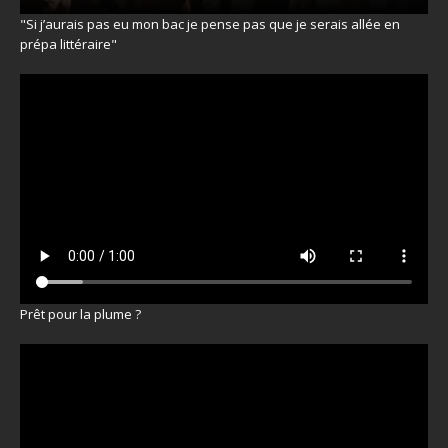
"Si j’aurais pas eu mon bac je pense pas que je serais allée en
prépa littéraire"
Prêt pour la plume ?