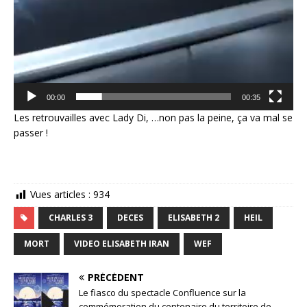
00:00
00:35
Les retrouvailles avec Lady Di, …non pas la peine, ça va mal se
passer !
Vues articles :
934
CHARLES 3
DECES
ELISABETH 2
HEIL
MORT
VIDEO ELISABETH IRAN
WEF
PRÉCÉDENT
Le fiasco du spectacle Confluence sur la
commémoration du centenaire du territoire de