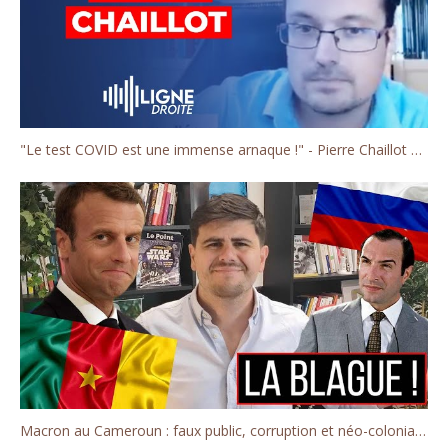
"Le test COVID est une immense arnaque !" - Pierre Chaillot de la chaîne Décoder l'éco
Macron au Cameroun : faux public, corruption et néo-colonialisme