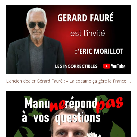
L’ancien dealer Gérard Fauré : « La cocaïne ça gère la France ! »