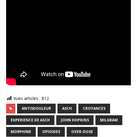
Vues articles :
812
ANTISDOULEUR
ASCH
CROYANCES
EXPERIENCE DE ASCH
JOHN HOPKINS
MILGRAM
MORPHINE
OPIOIDES
OVER-DOSE