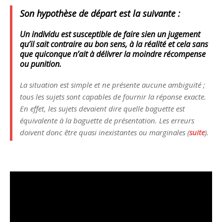
Son hypothèse de départ est la suivante :
Un individu est susceptible de faire sien un jugement
qu’il sait contraire au bon sens, à la réalité et cela sans
que quiconque n’ait à délivrer la moindre récompense
ou punition.
La situation est simple et ne présente aucune ambiguïté ;
tous les
sujets
sont capables de fournir la réponse exacte.
En effet, les sujets devaient dire quelle baguette est
équivalente à la baguette de présentation. Les erreurs
doivent donc être quasi inexistantes ou marginales (
suite
).