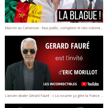
Macron au Cameroun : faux public, corruption et néo-colonialisme
L’ancien dealer Gérard Fauré : « La cocaïne ça gère la France ! »