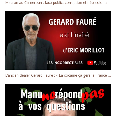
Macron au Cameroun : faux public, corruption et néo-colonialisme
L’ancien dealer Gérard Fauré : « La cocaïne ça gère la France ! »