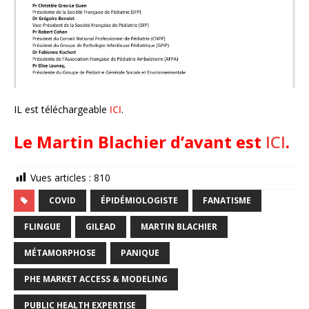
IL est téléchargeable
ICI
.
Le Martin Blachier d’avant est
ICI
.
Vues articles :
810
COVID
ÉPIDÉMIOLOGISTE
FANATISME
FLINGUE
GILEAD
MARTIN BLACHIER
MÉTAMORPHOSE
PANIQUE
PHE MARKET ACCESS & MODELING
PUBLIC HEALTH EXPERTISE